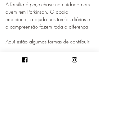
A família é peça-chave no cuidado com 
quem tem Parkinson. O apoio 
emocional, a ajuda nas tarefas diárias e 
a compreensão fazem toda a diferença.
Aqui estão algumas formas de contribuir:
Esteja presente e escute com 
atenção
.
Incentive a prática de exercícios e 
atividades sociais
.
Ajude a organizar a medicação e 
consultas médicas
.
Adapte a casa para garantir 
segurança
.
Busque informações e participe do 
tratamento
.
Lembre-se: cuidar de quem cuida 