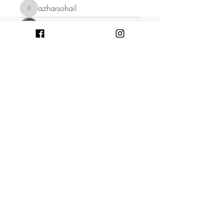
azharsohail
azharsohail
Adrian Anderson
Alex Hartley
harry brook
Pallavi Deshpande
Fyre Smith
Janna Lopez
Janay j . Flora
Coletiva Galeria Coletiva Galeria
Coletiva Galeria Coletiva Galeria