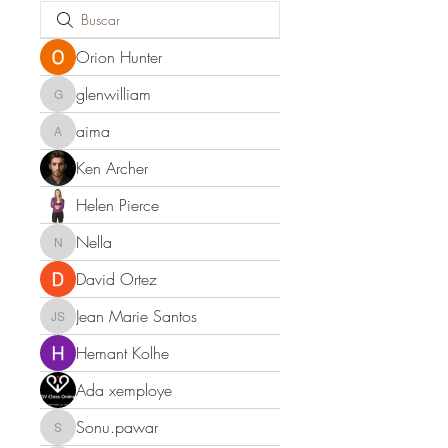
Orion Hunter
glenwilliam
glenwilliam
aima
aima
Ken Archer
Helen Pierce
Nella
Nella
David Ortez
Jean Marie Santos
Jean Marie Santos
Hemant Kolhe
Ada xemploye
Sonu.pawar
Sonu.pawar