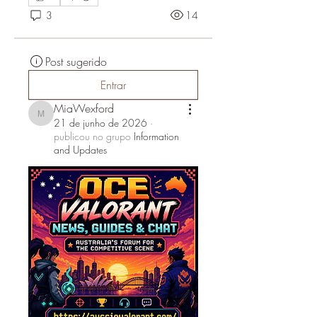
3
14
Post sugerido
Entrar
MiaWexford
MiaWexford
21 de junho de 2026
·
publicou no grupo
Information
and Updates