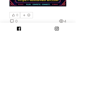
0
0
4
Post sugerido
Entrar
Nella
Nella
21 de junho de 2026
·
publicou no grupo
Information
and Updates