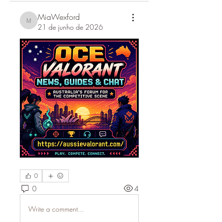
MiaWexford
MiaWexford
21 de junho de 2026
0
0
4
Write a comment...