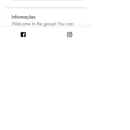
Informações
Welcome to the group! You can
connect with other members, ge
...
Leia Mais
membros
Orion Hunter
Seguir
glenwilliam
Seguir
glenwilliam
aima
Seguir
aima
Ken Archer
Seguir
Helen Pierce
Seguir
Ver todos os membros (39)