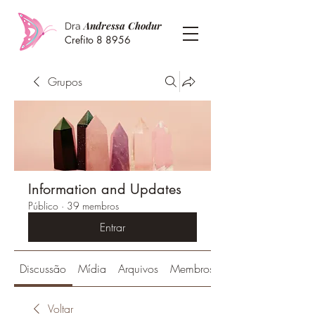
Andressa Chodur
Dra
Crefito 8 8956
Grupos
Information and Updates
Público
·
39 membros
Entrar
Discussão
Mídia
Arquivos
Membros
Voltar