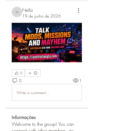
Nella
Nella
19 de junho de 2026
0
0
1
Write a comment...
Informações
Welcome to the group! You can
connect with other members, ge
...