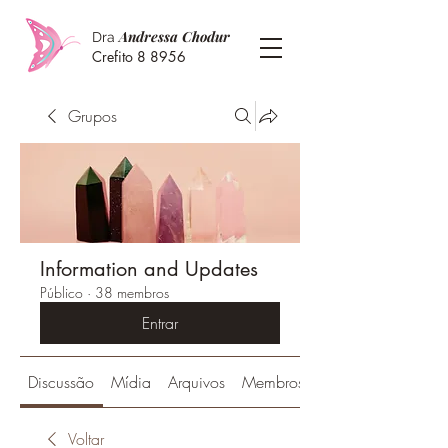
Andressa Chodur
Dra
Crefito 8 8956
Grupos
Information and Updates
Público
·
38 membros
Entrar
Discussão
Mídia
Arquivos
Membros
Voltar