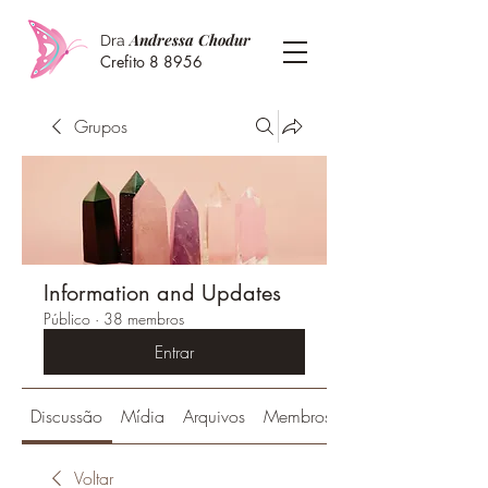
Andressa Chodur
Dra
Crefito 8 8956
Grupos
Information and Updates
Público
·
38 membros
Entrar
Discussão
Mídia
Arquivos
Membros
Voltar