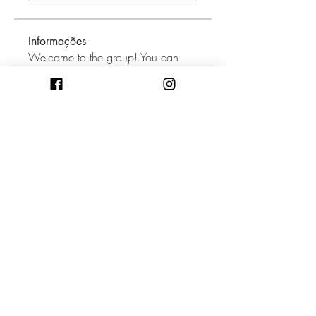
Informações
Welcome to the group! You can
connect with other members, ge
...
Leia Mais
membros
Orion Hunter
Seguir
glenwilliam
Seguir
glenwilliam
aima
Seguir
aima
Ken Archer
Seguir
Helen Pierce
Seguir
Ver todos os membros (38)